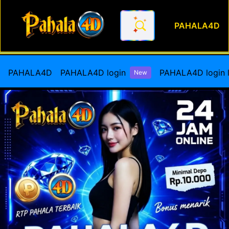
PAHALA4D
PAHALA4D – Platform Online 
PAHALA4D
PAHALA4D login
PAHALA4D login li
New