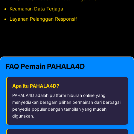
Keamanan Data Terjaga
Layanan Pelanggan Responsif
FAQ Pemain PAHALA4D
Apa itu PAHALA4D?
PAHALA4D adalah platform hiburan online yang
menyediakan beragam pilihan permainan dari berbagai
penyedia populer dengan tampilan yang mudah
digunakan.