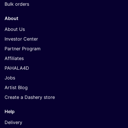
Bulk orders
About
About Us
Investor Center
Partner Program
Affiliates
PAHALA4D
Jobs
Artist Blog
Create a Dashery store
Help
Delivery