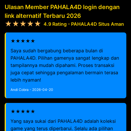
Ulasan Member PAHALA4D login dengan
link alternatif Terbaru 2026
★★★★★
4.9 Rating - PAHALA4D Situs Aman
★★★★★
Saya sudah bergabung beberapa bulan di
PAHALA4D. Pilihan gamenya sangat lengkap dan
tampilannya mudah dipahami. Proses transaksi
juga cepat sehingga pengalaman bermain terasa
lebih nyaman!
Andi Cobra - 2026-04-20
★★★★★
Yang saya sukai dari PAHALA4D adalah koleksi
game yang terus diperbarui. Selalu ada pilihan