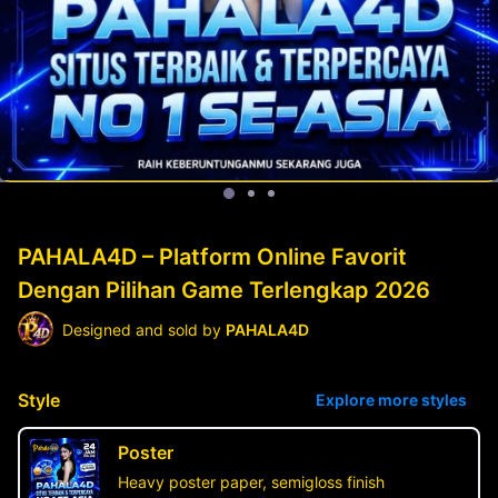
PAHALA4D – Platform Online Favorit
Dengan Pilihan Game Terlengkap 2026
Designed and sold by
PAHALA4D
Style
Explore more styles
Poster
Heavy poster paper, semigloss finish